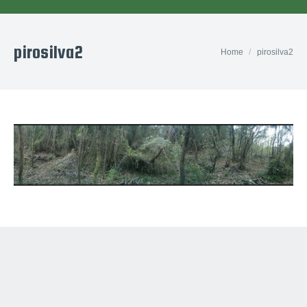
pirosilva2
You are here:
Home
pirosilva2