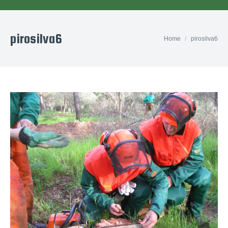
pirosilva6
You are here:
Home
pirosilva6