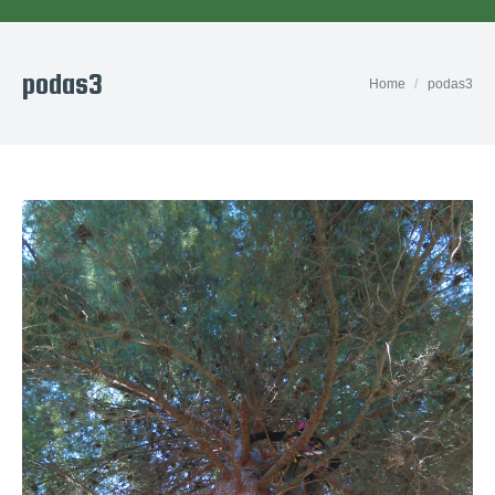
podas3
You are here:
Home
podas3