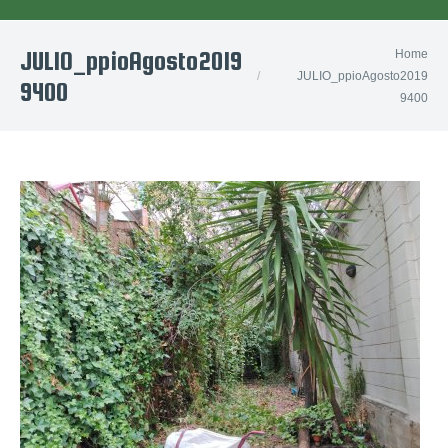
JULIO_ppioAgosto2019
You are here:
Home
JULIO_ppioAgosto2019
9400
9400